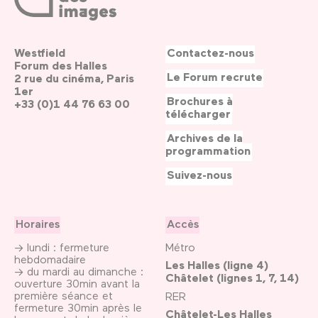
Westfield
Contactez-nous
Forum des Halles
Le Forum recrute
2 rue du cinéma, Paris
1er
Brochures à
+33 (0)1 44 76 63 00
télécharger
Archives de la
programmation
Suivez-nous
Horaires
Accès
→ lundi : fermeture
Métro
hebdomadaire
Les Halles (ligne 4)
→ du mardi au dimanche :
Châtelet (lignes 1, 7, 14)
ouverture 30min avant la
première séance et
RER
fermeture 30min après le
Châtelet-Les Halles