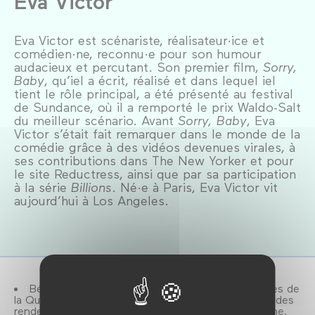
Eva Victor
Eva Victor est scénariste, réalisateur·ice et
comédien·ne, reconnu·e pour son humour
audacieux et percutant. Son premier film,
Sorry,
Baby
, qu’iel a écrit, réalisé et dans lequel iel
tient le rôle principal, a été présenté au festival
de Sundance, où il a remporté le prix Waldo-Salt
du meilleur scénario. Avant
Sorry, Baby
, Eva
Victor s’était fait remarquer dans le monde de la
comédie grâce à des vidéos devenues virales, à
ses contributions dans The New Yorker et pour
le site Reductress, ainsi que par sa participation
à la série
Billions
. Né·e à Paris, Eva Victor vit
aujourd’hui à Los Angeles.
Bénéficiez d'un accès illimité à toutes les séances de
la Quinzaine des cinéastes au Forum des images et des
rendez-vous de la SRF, avec la carte Forum Quinzaine,