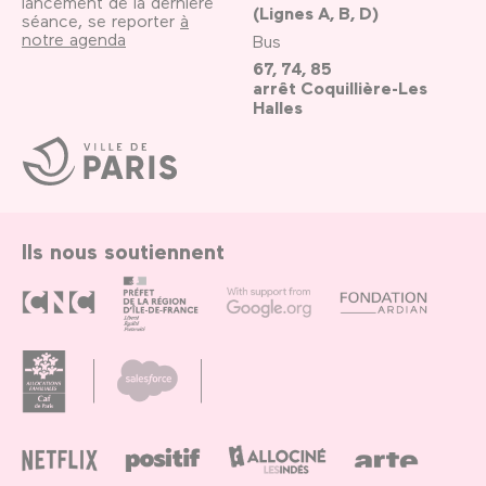
lancement de la dernière
(Lignes A, B, D)
séance, se reporter
à
notre agenda
Bus
67, 74, 85
arrêt Coquillière-Les
Halles
Ville
de
Paris
Ils nous soutiennent