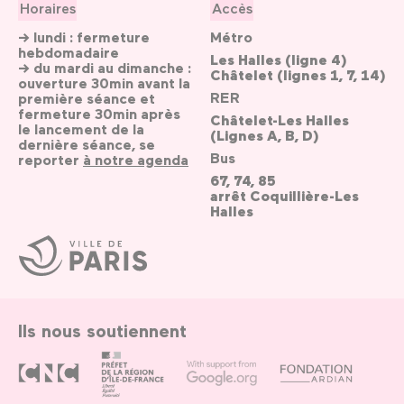
Horaires
Accès
→ lundi : fermeture
Métro
hebdomadaire
Les Halles (ligne 4)
→ du mardi au dimanche :
Châtelet (lignes 1, 7, 14)
ouverture 30min avant la
RER
première séance et
fermeture 30min après
Châtelet-Les Halles
le lancement de la
(Lignes A, B, D)
dernière séance, se
Bus
reporter
à notre agenda
67, 74, 85
arrêt Coquillière-Les
Halles
Ville
de
Paris
Ils nous soutiennent