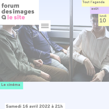
Panneau de gestion des cookies
Aller
Tout l’agenda
au
août
contenu
principal
lundi
10
Menu
Le cinéma
Samedi 16 avril 2022 à 21h