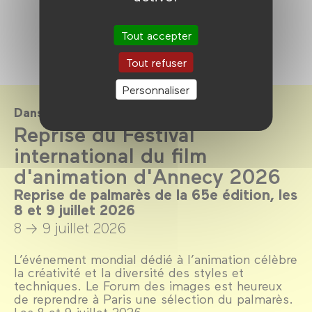
Tout accepter
Tout refuser
Personnaliser
Dans le cadre de
Reprise du Festival
international du film
d'animation d'Annecy 2026
Reprise de palmarès de la 65e édition, les
8 et 9 juillet 2026
8 → 9 juillet 2026
L’événement mondial dédié à l’animation célèbre
la créativité et la diversité des styles et
techniques. Le Forum des images est heureux
de reprendre à Paris une sélection du palmarès.