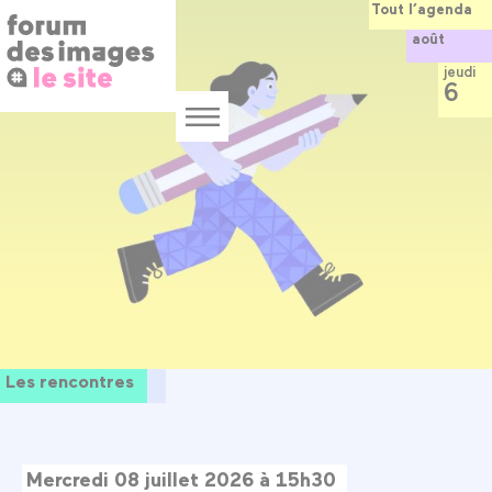
Panneau de gestion des cookies
Aller
Tout l’agenda
au
août
contenu
principal
jeudi
6
Menu
Les rencontres
Mercredi 08 juillet 2026 à 15h30