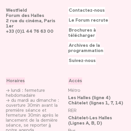
Westfield
Contactez-nous
Forum des Halles
Le Forum recrute
2 rue du cinéma, Paris
1er
Brochures à
+33 (0)1 44 76 63 00
télécharger
Archives de la
programmation
Suivez-nous
Horaires
Accès
→ lundi : fermeture
Métro
hebdomadaire
Les Halles (ligne 4)
→ du mardi au dimanche :
Châtelet (lignes 1, 7, 14)
ouverture 30min avant la
première séance et
RER
fermeture 30min après le
Châtelet-Les Halles
lancement de la dernière
(Lignes A, B, D)
séance, se reporter
à
notre agenda
Bus