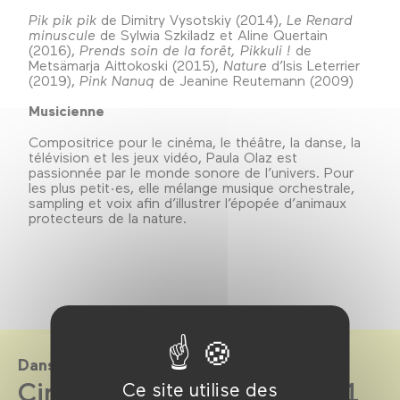
Pik pik pik
de Dimitry Vysotskiy (2014),
Le Renard
minuscule
de Sylwia Szkiladz et Aline Quertain
(2016),
Prends soin de la forêt, Pikkuli !
de
Metsämarja Aittokoski (2015),
Nature
d’Isis Leterrier
(2019),
Pink Nanuq
de Jeanine Reutemann (2009)
Musicienne
Compositrice pour le cinéma, le théâtre, la danse, la
télévision et les jeux vidéo, Paula Olaz est
passionnée par le monde sonore de l’univers. Pour
les plus petit·es, elle mélange musique orchestrale,
sampling et voix afin d’illustrer l’épopée d’animaux
protecteurs de la nature.
Dans le cadre de
CinéKids saison 2020-2021
Ce site utilise des