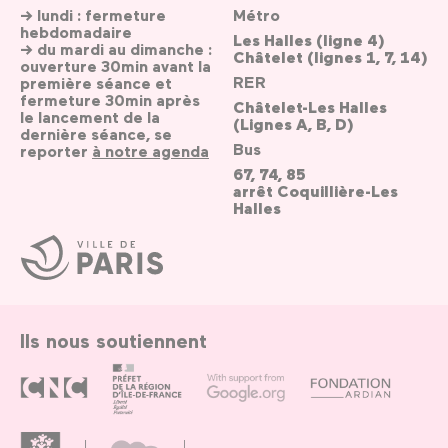
→ lundi : fermeture
Métro
hebdomadaire
Les Halles (ligne 4)
→ du mardi au dimanche :
Châtelet (lignes 1, 7, 14)
ouverture 30min avant la
RER
première séance et
fermeture 30min après
Châtelet-Les Halles
le lancement de la
(Lignes A, B, D)
dernière séance, se
Bus
reporter
à notre agenda
67, 74, 85
arrêt Coquillière-Les
Halles
Ville
de
Paris
Ils nous soutiennent