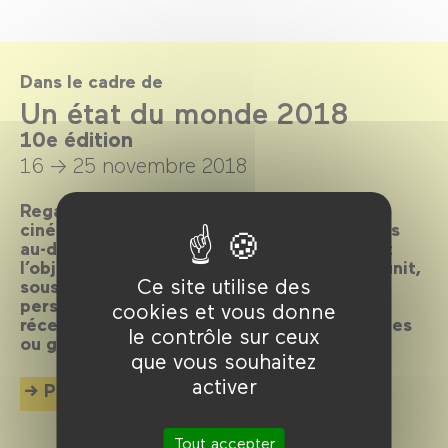
Dans le cadre de
Un état du monde 2018
10e édition
16 → 25 novembre 2018
Regarder, apprendre et comprendre, par le
cinéma de fiction, ce que vivent les hommes
au-delà de notre périmètre habituel, tel est
l’objet du festival Un état du monde qui réunit,
Ce site utilise des
sous le regard croisé de cinéastes et de
personnalités du monde entier, des films
cookies et vous donne
récents sur des questions politiques, sociales
le contrôle sur ceux
ou géopolitiques.
que vous souhaitez
activer
Plus d'info
Tout accepter