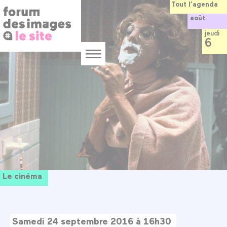
Panneau de gestion des cookies
Aller
Tout l’agenda
au
août
contenu
principal
jeudi
6
Menu
Le cinéma
Samedi 24 septembre 2016 à 16h30