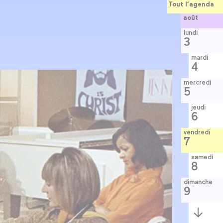
Tout l’agenda
août
lundi
3
mardi
4
mercredi
5
jeudi
6
vendredi
7
samedi
8
dimanche
9
Semaine
suivante