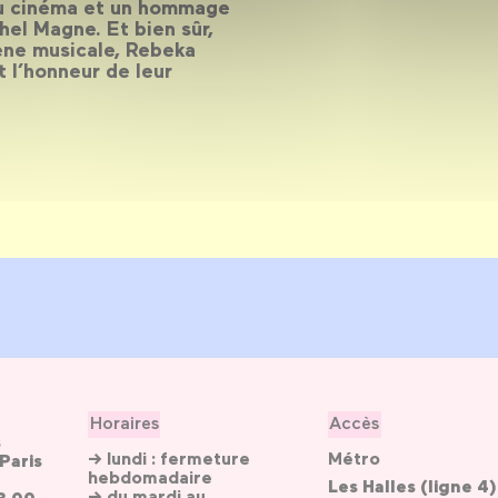
au cinéma et un hommage
el Magne. Et bien sûr,
cène musicale, Rebeka
t l’honneur de leur
Horaires
Accès
s
→ lundi : fermeture
Métro
Paris
hebdomadaire
Les Halles (ligne 4)
→ du mardi au