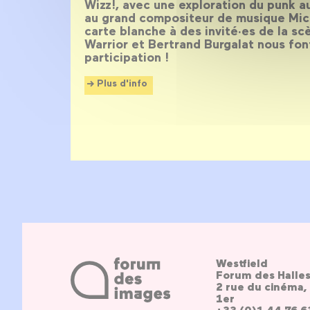
Wizz!, avec une exploration du punk 
au grand compositeur de musique Mich
carte blanche à des invité·es de la s
Warrior et Bertrand Burgalat nous fon
participation !
Plus d'info
Westfield
Forum des Halle
2 rue du cinéma, 
1er