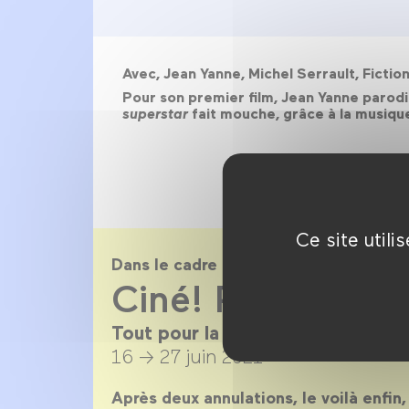
Avec, Jean Yanne, Michel Serrault, Ficti
Pour son premier film, Jean Yanne parodie
superstar
fait mouche, grâce à la musiqu
Ce site util
Dans le cadre de
Ciné! Pop! Wizz
Tout pour la musique en 20 films
16 → 27 juin 2021
Après deux annulations, le voilà enfin,