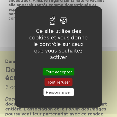
ancestraux. Ainsi, le regard sur la nature vacille ;
elle apparaît tantôt comme domestiquée et
exploitée à grande échelle, tantôt contaminée
par des substances toxiques invisibles, tantôt
comme une alliée dans la lutte pour la survie.
Ce site utilise des
cookies et vous donne
le contrôle sur ceux
que vous souhaitez
activer
Dans le cadre de
Documentaire sur grand
Tout accepter
écran saison 2020-2021
Tout refuser
6 octobre 2020 →
8 juin 2021
Personnaliser
Documentaire sur grand écran
promeut le
documentaire en salle, en tant que film à part
entière. L’association et le
Forum des images
poursuivent leur partenariat avec ce rendez-