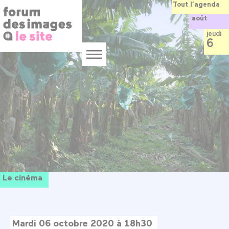
Panneau de gestion des cookies
Aller
Tout l’agenda
au
août
contenu
principal
jeudi
6
Menu
Le cinéma
Mardi 06 octobre 2020 à 18h30