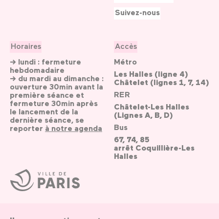
Suivez-nous
Horaires
Accès
→ lundi : fermeture
Métro
hebdomadaire
Les Halles (ligne 4)
→ du mardi au dimanche :
Châtelet (lignes 1, 7, 14)
ouverture 30min avant la
RER
première séance et
fermeture 30min après
Châtelet-Les Halles
le lancement de la
(Lignes A, B, D)
dernière séance, se
Bus
reporter
à notre agenda
67, 74, 85
arrêt Coquillière-Les
Halles
Ville
de
Paris