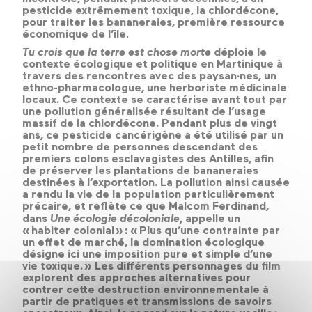
pesticide extrêmement toxique, la chlordécone,
pour traiter les bananeraies, première ressource
économique de l’île.
Tu crois que la terre est chose morte
déploie le
contexte écologique et politique en Martinique à
travers des rencontres avec des paysan·nes, un
ethno-pharmacologue, une herboriste médicinale
locaux. Ce contexte se caractérise avant tout par
une pollution généralisée résultant de l’usage
massif de la chlordécone. Pendant plus de vingt
ans, ce pesticide cancérigène a été utilisé par un
petit nombre de personnes descendant des
premiers colons esclavagistes des Antilles, afin
de préserver les plantations de bananeraies
destinées à l’exportation. La pollution ainsi causée
a rendu la vie de la population particulièrement
précaire, et reflète ce que Malcom Ferdinand,
dans
Une écologie décoloniale
, appelle un
« habiter colonial » : « Plus qu’une contrainte par
un effet de marché, la domination écologique
désigne ici une imposition pure et simple d’une
vie toxique. » Les différents personnages du film
explorent des approches alternatives pour
contrer cette destruction environnementale à
partir de pratiques et transmissions de savoirs