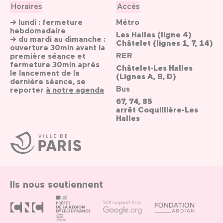
Horaires
Accès
→ lundi : fermeture
Métro
hebdomadaire
Les Halles (ligne 4)
→ du mardi au dimanche :
Châtelet (lignes 1, 7, 14)
ouverture 30min avant la
RER
première séance et
fermeture 30min après
Châtelet-Les Halles
le lancement de la
(Lignes A, B, D)
dernière séance, se
Bus
reporter
à notre agenda
67, 74, 85
arrêt Coquillière-Les
Halles
Ville
de
Paris
Ils nous soutiennent