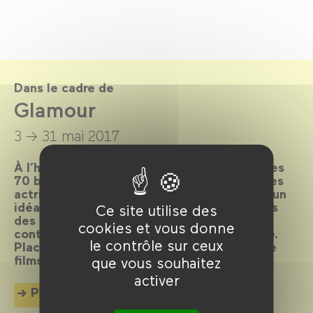
Dans le cadre de
Glamour
3 → 31 mai 2017
À l’heure où le Festival de Cannes souffle ses
70 bougies, le Forum des images célèbre ces
actrices et acteurs qui sont l’incarnation d’un
idéal esthétique : les stars hollywoodiennes
Ce site utilise des
des années 30 à 50 et les icônes
cookies et vous donne
contemporaines qui entretiennent le mythe.
le contrôle sur ceux
Place au glamour à travers une sélection de
films, forcément sublimes !
que vous souhaitez
activer
Plus d'info