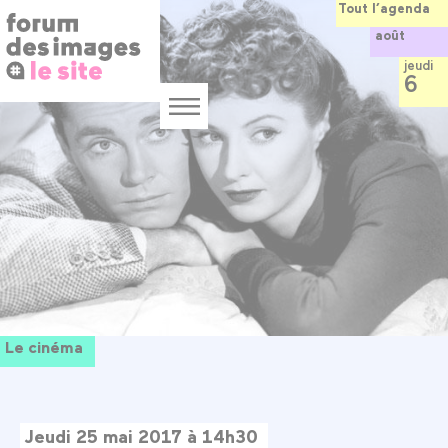
Panneau de gestion des cookies
Aller
Tout l’agenda
au
août
contenu
principal
jeudi
6
Menu
Le cinéma
Jeudi 25 mai 2017 à 14h30