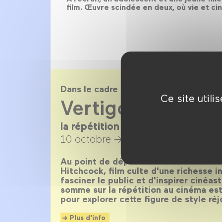
film. Œuvre scindée en deux, où vie et 
Dans le cadre de
Ce site util
Vertigo Replay
la répétition au cinéma en 40 fil
10 octobre →
30 novembre 2018
Au point de départ ? Les 60 ans de Su
Hitchcock, film culte d'une richesse i
fasciner le public et d'inspirer cinéast
somme sur la répétition au cinéma est
pour explorer cette figure de style réj
Plus d'info