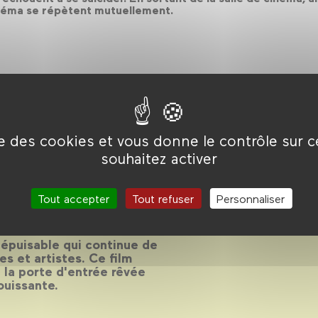
cinéma se répètent mutuellement.
ise des cookies et vous donne le contrôle sur 
souhaitez activer
ms
Tout accepter
Tout refuser
Personnaliser
eurs froides d'Alfred
népuisable qui continue de
es et artistes. Ce film
 la porte d'entrée rêvée
ouissante.