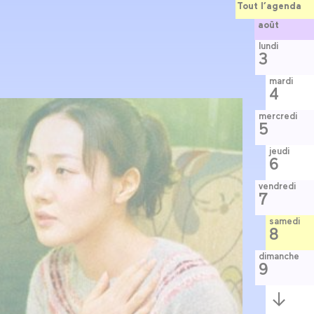
Tout l’agenda
août
lundi
3
mardi
4
mercredi
5
jeudi
6
vendredi
7
samedi
8
dimanche
9
Semaine
suivante