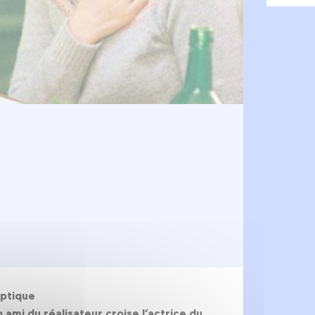
optique
n ami du réalisateur croise l’actrice du