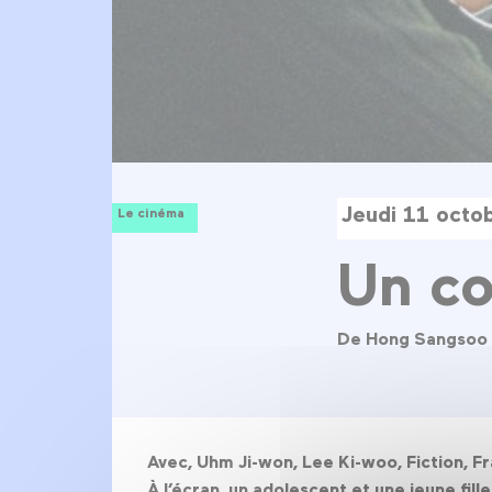
Jeudi 11 octo
Le cinéma
Un co
De Hong Sangsoo
Avec, Uhm Ji-won, Lee Ki-woo, Fiction, F
À l’écran, un adolescent et une jeune fill