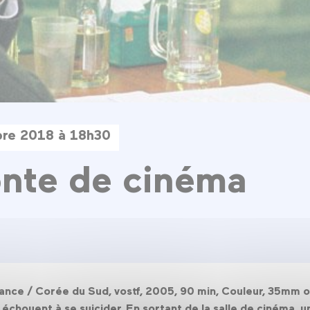
bre 2018 à 18h30
nte de cinéma
rance / Corée du Sud, vostf, 2005, 90 min, Couleur, 35mm 
e échouent à se suicider. En sortant de la salle de cinéma, u