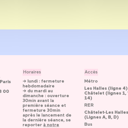
Horaires
Accès
s
→ lundi : fermeture
Métro
Paris
hebdomadaire
Les Halles (ligne 4)
→ du mardi au
3 00
Châtelet (lignes 1, 
dimanche : ouverture
14)
30min avant la
RER
première séance et
fermeture 30min
Châtelet-Les Halle
après le lancement de
(Lignes A, B, D)
la dernière séance, se
Bus
reporter
à notre