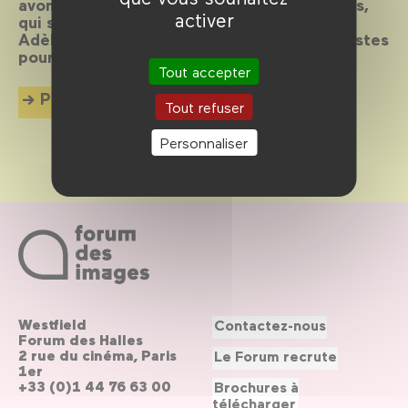
avons compté. 30 cinéastes et deux acteurs,
activer
qui seront les visages de cet anniversaire :
Adèle Haenel et Vincent Lacoste, deux artistes
pour qui 30 ans, c’est encore demain.
Tout accepter
Plus d'info
Tout refuser
Personnaliser
Westfield
Contactez-nous
Forum des Halles
2 rue du cinéma, Paris
Le Forum recrute
1er
+33 (0)1 44 76 63 00
Brochures à
télécharger