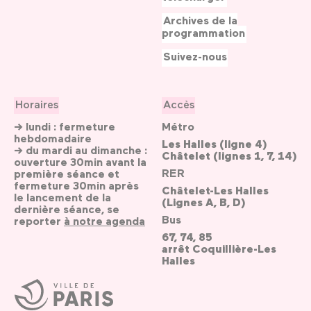
Archives de la
programmation
Suivez-nous
Horaires
Accès
→ lundi : fermeture
Métro
hebdomadaire
Les Halles (ligne 4)
→ du mardi au dimanche :
Châtelet (lignes 1, 7, 14)
ouverture 30min avant la
RER
première séance et
fermeture 30min après
Châtelet-Les Halles
le lancement de la
(Lignes A, B, D)
dernière séance, se
Bus
reporter
à notre agenda
67, 74, 85
arrêt Coquillière-Les
Halles
Ville
de
Paris