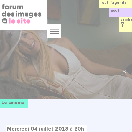
Panneau de gestion des cookies
Aller
Tout l’agenda
au
août
contenu
principal
vendr
7
Menu
Le cinéma
Mercredi 04 juillet 2018 à 20h