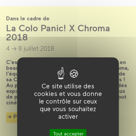
Dans le cadre de
La Colo Panic! X Chroma
2018
4 → 8 juillet 2018
C’est reparti pour un tour ! Afin de clôturer en
beauté la deuxième saison de Panic! X Chroma,
l’équipe vous propose une nouvelle édition de
sa Colo, le rendez-vous estival des cinévores !
Au programme : une vingtaine de séances, des
Ce site utilise des
expos, des animations, des consoles, des jeux
cookies et vous donne
de plateau, des invités… Bref, la colo que tout
le contrôle sur ceux
cinéphile aurait rêvé de faire plus jeune.
que vous souhaitez
activer
Plus d'info
Tout accepter