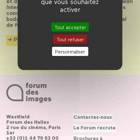
que vous souhaitez
et d’universitaires organisait le premier T
aiwan
International Women’s Film Festival
avec des
activer
conditions de projection médiocres et un
budget très limité. C’était le premier festival
de films de femmes en Asie…
Tout accepter
Plus d'info
Tout refuser
Personnaliser
Westfield
Contactez-nous
Forum des Halles
2 rue du cinéma, Paris
Le Forum recrute
1er
+33 (0)1 44 76 63 00
Brochures à