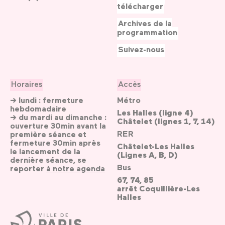
télécharger
Archives de la
programmation
Suivez-nous
Horaires
Accès
→ lundi : fermeture
Métro
hebdomadaire
Les Halles (ligne 4)
→ du mardi au dimanche :
Châtelet (lignes 1, 7, 14)
ouverture 30min avant la
RER
première séance et
fermeture 30min après
Châtelet-Les Halles
le lancement de la
(Lignes A, B, D)
dernière séance, se
Bus
reporter
à notre agenda
67, 74, 85
arrêt Coquillière-Les
Halles
Ville
de