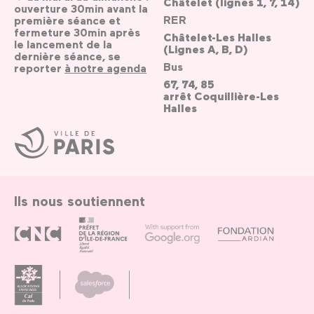
Châtelet (lignes 1, 7, 14)
ouverture 30min avant la
RER
première séance et
fermeture 30min après
Châtelet-Les Halles
le lancement de la
(Lignes A, B, D)
dernière séance, se
Bus
reporter
à notre agenda
67, 74, 85
arrêt Coquillière-Les
Halles
Ville
de
Paris
Ils nous soutiennent