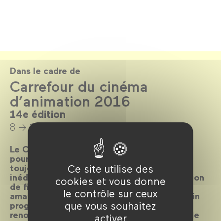
Dans le cadre de
Carrefour du cinéma
d’animation 2016
14e édition
8 → 11 décembre 2016
Le Carrefour du cinéma d’animation revient
pour sa 14e édition avec un programme
Ce site utilise des
toujours aussi riche : dix longs métrages
inédits ou en avant-première, une compétition
cookies et vous donne
de films d'écoles, des découvertes (films
le contrôle sur ceux
amateurs, cinéastes américaines), un work in
que vous souhaitez
progress… et un invité d’honneur à la
renommée internationale : Michael Dudok de
activer