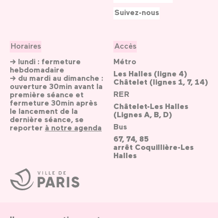
Suivez-nous
Horaires
Accès
→ lundi : fermeture
Métro
hebdomadaire
Les Halles (ligne 4)
→ du mardi au dimanche :
Châtelet (lignes 1, 7, 14)
ouverture 30min avant la
RER
première séance et
fermeture 30min après
Châtelet-Les Halles
le lancement de la
(Lignes A, B, D)
dernière séance, se
Bus
reporter
à notre agenda
67, 74, 85
arrêt Coquillière-Les
Halles
Ville
de
Paris