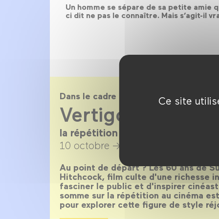
Un homme se sépare de sa petite amie qu’i
ci dit ne pas le connaître. Mais s’agit-i
Dans le cadre de
Ce site util
Vertigo Replay
la répétition au cinéma en 40 fil
10 octobre →
30 novembre 2018
Au point de départ ? Les 60 ans de Su
Hitchcock, film culte d'une richesse i
fasciner le public et d'inspirer cinéast
somme sur la répétition au cinéma est
pour explorer cette figure de style réj