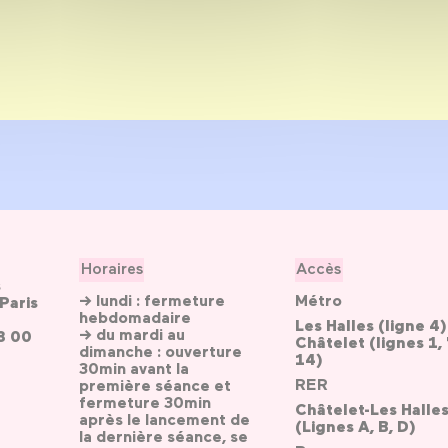
Horaires
Accès
s
→ lundi : fermeture
Métro
Paris
hebdomadaire
Les Halles (ligne 4)
→ du mardi au
3 00
Châtelet (lignes 1, 
dimanche : ouverture
14)
30min avant la
RER
première séance et
fermeture 30min
Châtelet-Les Halle
après le lancement de
(Lignes A, B, D)
la dernière séance, se