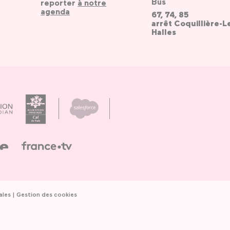
Bus
reporter
à notre
agenda
67, 74, 85
arrêt Coquillière-L
Halles
ales
Gestion des cookies