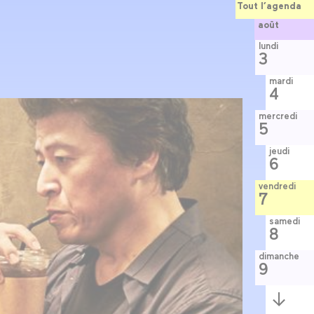
Tout l’agenda
août
lundi
3
mardi
4
mercredi
5
jeudi
6
vendredi
7
samedi
8
dimanche
9
Semaine
suivante