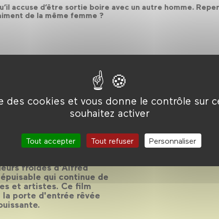
l accuse d’être sortie boire avec un autre homme. Repenti,
l vraiment de la même femme ?
ise des cookies et vous donne le contrôle sur 
souhaitez activer
ms
Tout accepter
Tout refuser
Personnaliser
eurs froides d'Alfred
népuisable qui continue de
es et artistes. Ce film
 la porte d'entrée rêvée
ouissante.