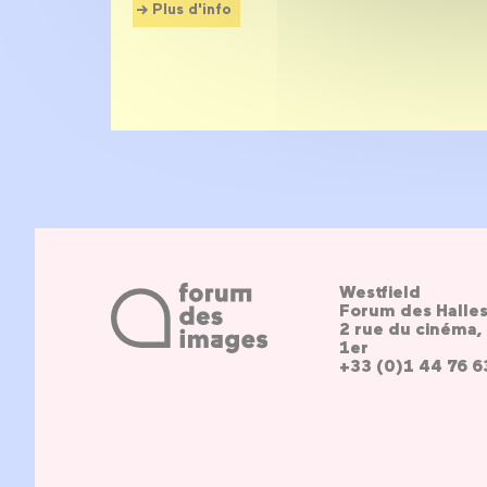
Plus d'info
Westfield
Forum des Halle
2 rue du cinéma, 
1er
+33 (0)1 44 76 6