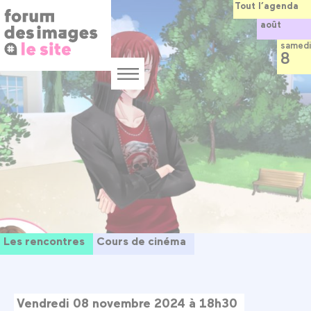
Panneau de gestion des cookies
Aller
Tout l’agenda
au
août
contenu
principal
samedi
8
Menu
Les rencontres
Cours de cinéma
Vendredi 08 novembre 2024 à 18h30