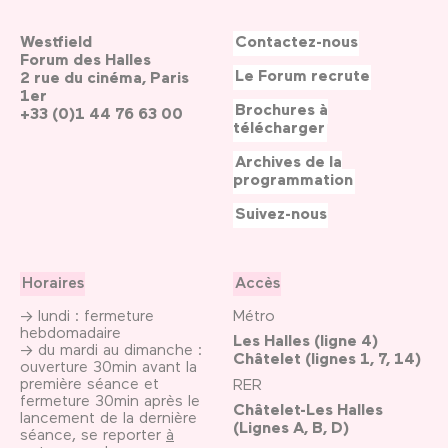
Westfield
Contactez-nous
Forum des Halles
Le Forum recrute
2 rue du cinéma, Paris
1er
Brochures à
+33 (0)1 44 76 63 00
télécharger
Archives de la
programmation
Suivez-nous
Horaires
Accès
→ lundi : fermeture
Métro
hebdomadaire
Les Halles (ligne 4)
→ du mardi au dimanche :
Châtelet (lignes 1, 7, 14)
ouverture 30min avant la
première séance et
RER
fermeture 30min après le
Châtelet-Les Halles
lancement de la dernière
(Lignes A, B, D)
séance, se reporter
à