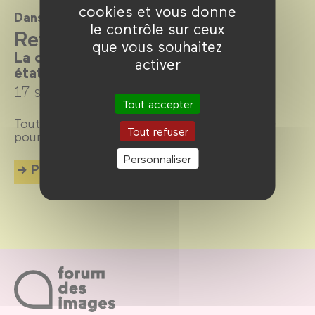
cookies et vous donne
Dans le cadre de
le contrôle sur ceux
Refaire l'amour
que vous souhaitez
La comédie romantique dans tous ses
activer
états
17 septembre →
4 décembre 2024
Tout accepter
Tout sur la comédie romantique, ou
romcom
Tout refuser
pour les intimes.
Personnaliser
Plus d'info