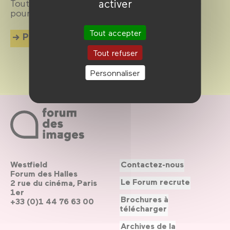
activer
Tout sur la comédie romantique, ou
romcom
pour les intimes.
Tout accepter
Plus d'info
Tout refuser
Personnaliser
Westfield
Contactez-nous
Forum des Halles
Le Forum recrute
2 rue du cinéma, Paris
1er
Brochures à
+33 (0)1 44 76 63 00
télécharger
Archives de la