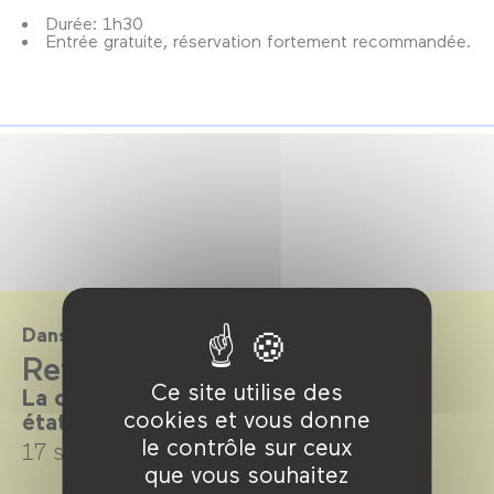
Durée: 1h30
Entrée gratuite, réservation fortement recommandée.
Dans le cadre de
Refaire l'amour
Ce site utilise des
La comédie romantique dans tous ses
cookies et vous donne
états
le contrôle sur ceux
17 septembre →
4 décembre 2024
que vous souhaitez