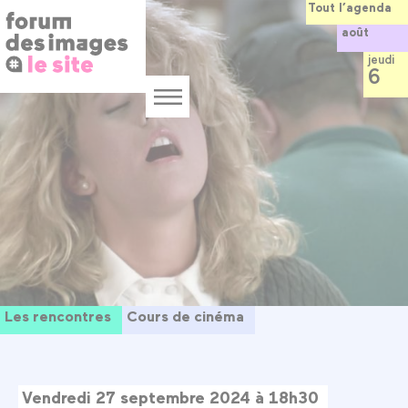
Panneau de gestion des cookies
Aller
Tout l’agenda
au
août
contenu
principal
jeudi
6
Menu
Les rencontres
Cours de cinéma
Vendredi 27 septembre 2024 à 18h30