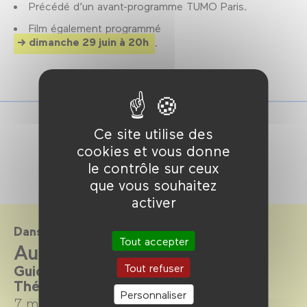
Précédé d’un avant-programme TUMO Paris.
Film également programmé
dimanche 29 juin à 20h
.
Ce site utilise des
cookies et vous donne
le contrôle sur ceux
que vous souhaitez
activer
Dans le cadre de
Tout accepter
Aux frontières de l'humain
Tout refuser
Guide de survie au XXIe siècle.
Thématique, du 7 mai au 6 juillet 2025
Personnaliser
7 mai →
6 juillet 2025