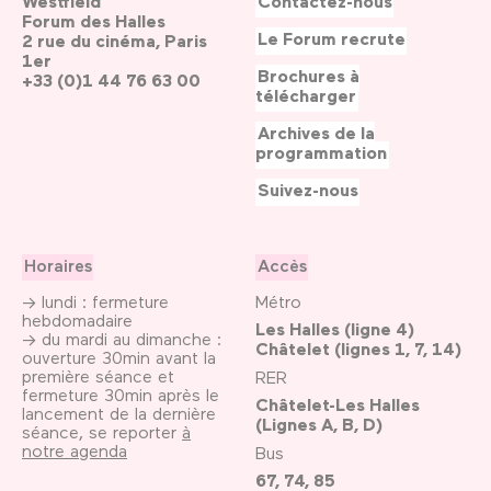
Westfield
Contactez-nous
Forum des Halles
Le Forum recrute
2 rue du cinéma, Paris
1er
Brochures à
+33 (0)1 44 76 63 00
télécharger
Archives de la
programmation
Suivez-nous
Horaires
Accès
→ lundi : fermeture
Métro
hebdomadaire
Les Halles (ligne 4)
→ du mardi au dimanche :
Châtelet (lignes 1, 7, 14)
ouverture 30min avant la
première séance et
RER
fermeture 30min après le
Châtelet-Les Halles
lancement de la dernière
(Lignes A, B, D)
séance, se reporter
à
notre agenda
Bus
67, 74, 85