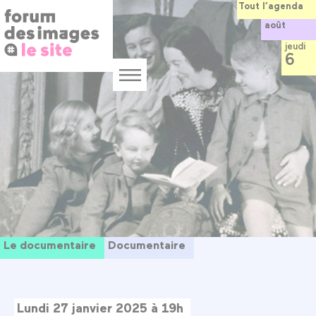
Panneau de gestion des cookies
Aller
Tout l’agenda
au
août
contenu
principal
jeudi
6
Menu
Le documentaire
Documentaire
Lundi 27 janvier 2025 à 19h