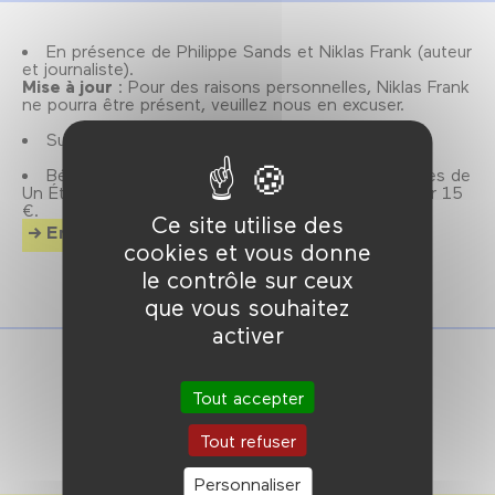
En présence de Philippe Sands et Niklas Frank (auteur
et journaliste).
Mise à jour
: Pour des raisons personnelles, Niklas Frank
ne pourra être présent, veuillez nous en excuser.
Suivi d'un débat.
Bénéficiez d'un accès illimité à toutes les séances de
Un État du monde, avec la carte Forum Festival pour 15
€.
Ce site utilise des
En savoir plus.
cookies et vous donne
le contrôle sur ceux
que vous souhaitez
activer
Tout accepter
Tout refuser
Personnaliser