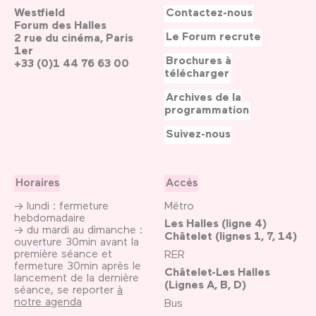
Westfield
Contactez-nous
Forum des Halles
Le Forum recrute
2 rue du cinéma, Paris
1er
Brochures à
+33 (0)1 44 76 63 00
télécharger
Archives de la
programmation
Suivez-nous
Horaires
Accès
→ lundi : fermeture
Métro
hebdomadaire
Les Halles (ligne 4)
→ du mardi au dimanche :
Châtelet (lignes 1, 7, 14)
ouverture 30min avant la
première séance et
RER
fermeture 30min après le
Châtelet-Les Halles
lancement de la dernière
(Lignes A, B, D)
séance, se reporter
à
notre agenda
Bus