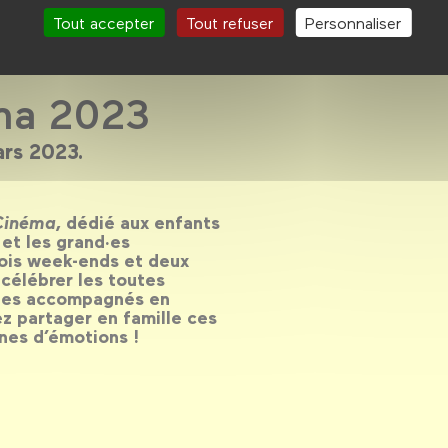
Tout accepter
Tout refuser
Personnaliser
éma 2023
ars 2023.
 Cinéma
, dédié aux enfants
 et les grand·es
rois week-ends et deux
 célébrer les toutes
cles accompagnés en
ez partager en famille ces
nes d’émotions !