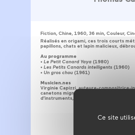
Fiction, Chine, 1960, 36 min, Couleur, 
Réalisés en origami, ces trois courts mé
papillons, chats et lapin malicieux, débr
Au programme
• Le Petit Canard Yaya
(1980)
• Les Petits Canards intelligents
(1960)
• Un gros chou
(1961)
Musicien.nes
Virginie Capizzi, auteure-compositrice-i
canetons mignons et autres animaux de pa
d’instruments, du piano au mélodica, du u
Ce site util