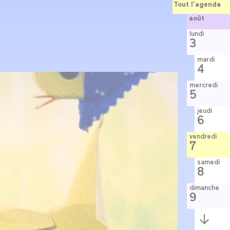
Tout l’agenda
août
lundi
3
mardi
4
mercredi
5
jeudi
6
vendredi
7
samedi
8
dimanche
9
Semaine
suivante