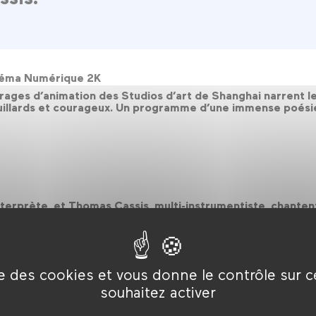
Cinéma Numérique 2K
trages d’animation des Studios d’art de Shanghai narrent l
ouillards et courageux. Un programme d’une immense poésie 
nterprète, et Thomas Cassis, multi-instrumentiste, chanten
pier. Bruitages, sons jazzy, narration se marient avec mal
kulélé à la guimbarde, et de sonorités originales.
ise des cookies et vous donne le contrôle sur 
souhaitez activer