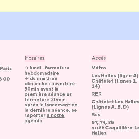
Horaires
Accès
s
→ lundi : fermeture
Métro
Paris
hebdomadaire
Les Halles (ligne 4)
→ du mardi au
3 00
Châtelet (lignes 1, 
dimanche : ouverture
14)
30min avant la
RER
première séance et
fermeture 30min
Châtelet-Les Halle
après le lancement de
(Lignes A, B, D)
la dernière séance, se
Bus
reporter
à notre
agenda
67, 74, 85
arrêt Coquillière-L
Halles