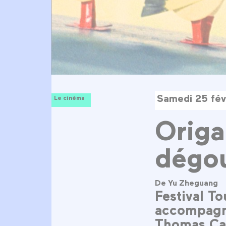
Samedi 25 fév
Le cinéma
Origa
dégou
De Yu Zheguang
Festival T
accompagné
Thomas Cas