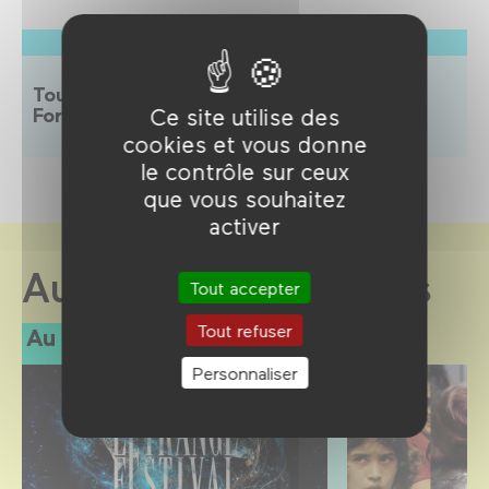
À voir aussi
Toutes les activités pour les 12-18 ans au
Ce site utilise des
Forum des images
ici
cookies et vous donne
le contrôle sur ceux
que vous souhaitez
activer
Au Forum des images
Tout accepter
Tout refuser
Au programme
Personnaliser