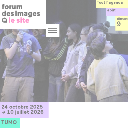
Panneau de gestion des cookies
Aller
Tout l’agenda
au
août
contenu
principal
diman
9
Menu
24 octobre 2025
→ 10 juillet 2026
TUMO