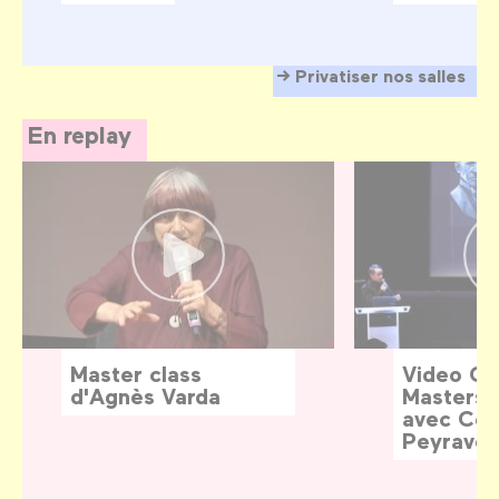
Privatiser nos salles
En replay
Master class
Video G
d'Agnès Varda
Masters:
avec Céd
Peyraver