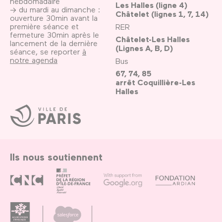
hebdomadaire
Les Halles (ligne 4)
→ du mardi au dimanche :
Châtelet (lignes 1, 7, 14)
ouverture 30min avant la
première séance et
RER
fermeture 30min après le
Châtelet-Les Halles
lancement de la dernière
(Lignes A, B, D)
séance, se reporter
à
notre agenda
Bus
67, 74, 85
arrêt Coquillière-Les
Halles
Ville
de
Paris
Ils nous soutiennent