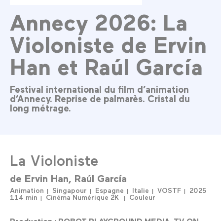
Annecy 2026: La
Violoniste de Ervin
Han et Raúl García
Festival international du film d’animation
d’Annecy. Reprise de palmarès. Cristal du
long métrage.
La Violoniste
de
Ervin Han
Raúl García
Animation
Singapour
Espagne
Italie
VOSTF
2025
114 min
Cinéma Numérique 2K
Couleur
Production : ROBOT PLAYGROUND MEDIA, TV ON