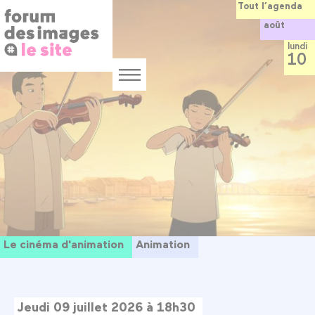
Panneau de gestion des cookies
Aller
Tout l’agenda
au
août
contenu
principal
lundi
10
Menu
Le cinéma d'animation
Animation
Jeudi 09 juillet 2026 à 18h30